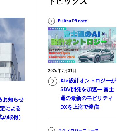
トピックス
Fujitsu PR note
2026年7月31日
AI×設計オントロジーが
SDV開発を加速― 富士
通の最新のモビリティ
るお知らせ
DXを上海で発信
規定による
式の取得）
テクノロジーニュース