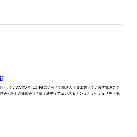
新
ク / DAIKO XTECH株式会社 / 学校法人千葉工業大学 / 東芝電波テク
ド協会 / 富士通株式会社 / 富士通ディフェンス＆ナショナルセキュリティ株