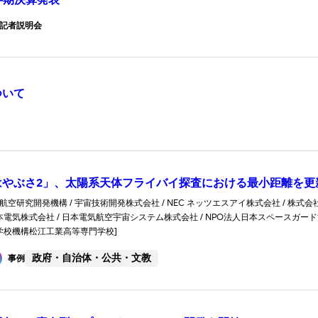
記者説明会
ついて
はやぶさ2」、太陽系天体フライバイ探査における最小距離を更
空研究開発機構 / 宇宙技術開発株式会社 / NEC ネッツエスアイ株式会社 / 株式会社セッ
日本電気株式会社 / 日本電気航空宇宙システム株式会社 / NPO法人日本スペースガー
門学校機構松江工業高等専門学校]
政府・自治体・公共・文教
事例