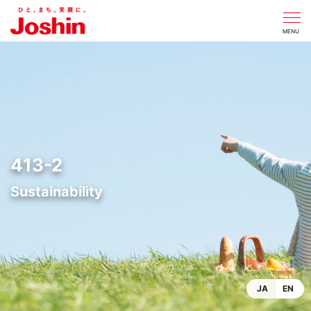
CLOSE
MENU
413-2
JA
EN