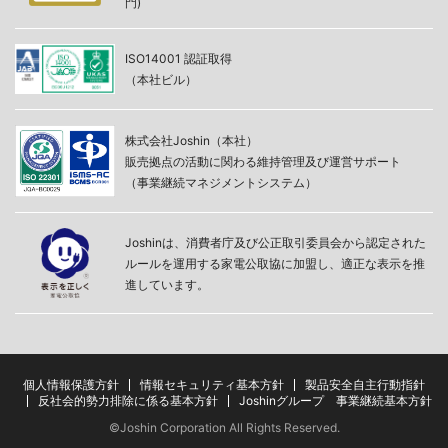
門)
ISO14001 認証取得
（本社ビル）
株式会社Joshin（本社）
販売拠点の活動に関わる維持管理及び運営サポート
（事業継続マネジメントシステム）
Joshinは、消費者庁及び公正取引委員会から認定された
ルールを運用する家電公取協に加盟し、適正な表示を推
進しています。
情報セキュリティ基本方針
製品安全自主行動指針
個人情報保護方針
反社会的勢力排除に係る基本方針
Joshinグループ 事業継続基本方針
©Joshin Corporation All Rights Reserved.