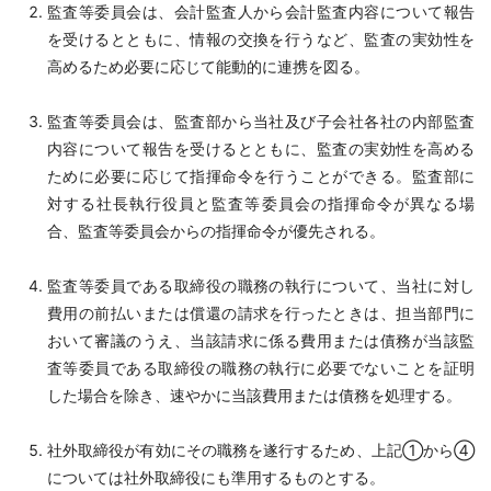
監査等委員会は、会計監査人から会計監査内容について報告
を受けるとともに、情報の交換を行うなど、監査の実効性を
高めるため必要に応じて能動的に連携を図る。
監査等委員会は、監査部から当社及び子会社各社の内部監査
内容について報告を受けるとともに、監査の実効性を高める
ために必要に応じて指揮命令を行うことができる。監査部に
対する社長執行役員と監査等委員会の指揮命令が異なる場
合、監査等委員会からの指揮命令が優先される。
監査等委員である取締役の職務の執行について、当社に対し
費用の前払いまたは償還の請求を行ったときは、担当部門に
おいて審議のうえ、当該請求に係る費用または債務が当該監
査等委員である取締役の職務の執行に必要でないことを証明
した場合を除き、速やかに当該費用または債務を処理する。
社外取締役が有効にその職務を遂行するため、上記①から④
については社外取締役にも準用するものとする。