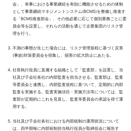
会」、有事における事業継続を有効に機能させるための体制
として事業継続マネジメントシステム(BCMS)を整備し推進す
る「BCMS推進部会」、その他必要に応じて個別業務ごとに委
員会等を設置し、それらの活動を通じて企業集団のリスク管
理を行う。
不測の事態が生じた場合には、リスク管理規程に基づく災害
(事故)対策委員会を招集し、損害の拡大防止にあたる。
社長執行役員に直属する組織として「監査部」を設置し、当
社及び子会社各社の内部監査を担当させる。監査部は、監査
等委員会と連携し、内部監査規程に基づいて、定期的に内部
監査を実施する。監査実施項目・実施方法等については、監
査部が定期的にこれを見直し、監査等委員会の承認を得て運
用する。
当社及び子会社各社における内部統制の運用状況について
は、四半期毎に内部統制担当執行役員が取締役会に報告す