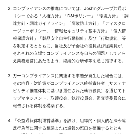
コンプライアンスの推進については、Joshinグループ共通ポ
リシーである「人権方針」「D&Iポリシー」「環境方針」「調
達方針・調達ガイドライン」「腐敗防止方針」「ディスクロ
ージャーポリシー」「情報セキュリティ基本方針」「個人情
報保護方針」「製品安全自主行動指針」及び「行動規範」等
を制定するとともに、当社及び子会社の役員及び従業員が、
それぞれの立場でコンプライアンスを自らの問題としてとら
え業務運営にあたるよう、継続的な研修等を通じ指導する。
万一コンプライアンスに関連する事態が発生した場合には、
その内容・対処策がコンプライアンス統括責任者（サステナ
ビリティ推進体制に基づき選任された執行役員）を通じてト
ップマネジメント、取締役会、執行役員会、監査等委員会に
報告される体制を構築する。
「公益通報体制運営基準」を設け、組織的・個人的な法令違
反行為等に関する相談または通報の窓口を整備するととも