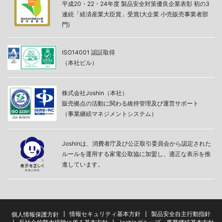
平成20・22・24年度 製品安全対策優良企業表彰 初の3
連続「経済産業大臣賞」受賞(大企業 小売販売事業者部
門)
ISO14001 認証取得
（本社ビル）
株式会社Joshin（本社）
販売拠点の活動に関わる維持管理及び運営サポート
（事業継続マネジメントシステム）
Joshinは、消費者庁及び公正取引委員会から認定された
ルールを運用する家電公取協に加盟し、適正な表示を推
進しています。
情報セキュリティ基本方針
製品安全自主行動指針
個人情報保護方針