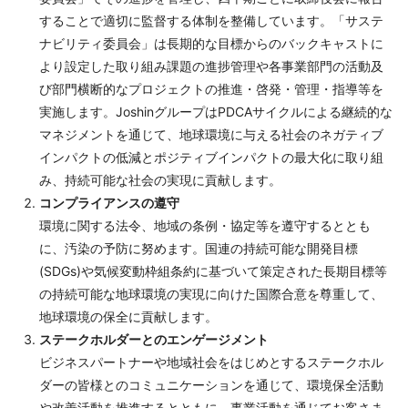
することで適切に監督する体制を整備しています。「サステ
ナビリティ委員会」は長期的な目標からのバックキャストに
より設定した取り組み課題の進捗管理や各事業部門の活動及
び部門横断的なプロジェクトの推進・啓発・管理・指導等を
実施します。JoshinグループはPDCAサイクルによる継続的な
マネジメントを通じて、地球環境に与える社会のネガティブ
インパクトの低減とポジティブインパクトの最大化に取り組
み、持続可能な社会の実現に貢献します。
コンプライアンスの遵守
環境に関する法令、地域の条例・協定等を遵守するととも
に、汚染の予防に努めます。国連の持続可能な開発目標
(SDGs)や気候変動枠組条約に基づいて策定された長期目標等
の持続可能な地球環境の実現に向けた国際合意を尊重して、
地球環境の保全に貢献します。
ステークホルダーとのエンゲージメント
ビジネスパートナーや地域社会をはじめとするステークホル
ダーの皆様とのコミュニケーションを通じて、環境保全活動
や改善活動を推進するとともに、事業活動を通じてお客さま