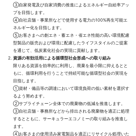
③自家発電及び自家消費の推進によるエネルギー自給率アッ
プを目指します。
④自社店舗・事業所などで使用する電力の100%再生可能エ
ネルギー化を目指します。
⑤お客さまへの創エネ・蓄エネ・省エネ性能の高い環境配慮
型製品の販売および環境に配慮したライフスタイルのご提案
を通じて、低炭素化社会の実現に貢献します。
資源の有効活用による循環型社会形成への取り組み
限りある資源を効率的に利用し、廃棄を最小限に抑えるとと
もに、循環利用を行うことで持続可能な循環型社会の実現を
目指します。
①資材・備品等の調達において環境負荷の低い素材を選択す
るよう努めます。
②サプライチェーン全体での廃棄物の低減を推進します。
③自社店舗・事務所などから排出される廃棄物を適正に処理
するとともに、サーキュラーエコノミーの取り組みを推進し
ます。
④お客さまの使用済み家電製品を適正にリサイクル処理いた