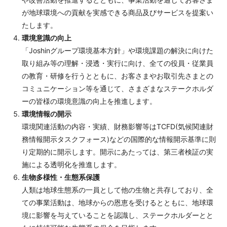
が地球環境への貢献を実感できる商品及びサービスを提案い
たします。
環境意識の向上
「Joshinグループ環境基本方針」や環境課題の解決に向けた
取り組み等の理解・浸透・実行に向け、全ての役員・従業員
の教育・研修を行うとともに、お客さまやお取引先さまとの
コミュニケーション等を通じて、さまざまなステークホルダ
ーの皆様の環境意識の向上を推進します。
環境情報の開示
環境関連活動の内容・実績、財務影響等はTCFD(気候関連財
務情報開示タスクフォース)などの国際的な情報開示基準に則
り定期的に開示します。開示にあたっては、第三者検証の実
施による透明化を推進します。
生物多様性・生態系保護
人類は地球生態系の一員として他の生物と共存しており、全
ての事業活動は、地球からの恩恵を受けるとともに、地球環
境に影響を与えていることを認識し、ステークホルダーとと