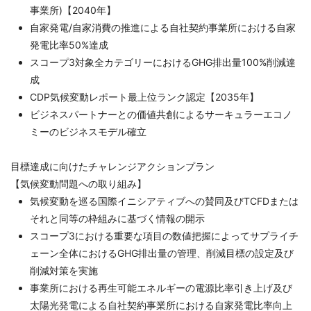
事業所)【2040年】
自家発電/自家消費の推進による自社契約事業所における自家
発電比率50%達成
スコープ3対象全カテゴリーにおけるGHG排出量100%削減達
成
CDP気候変動レポート最上位ランク認定【2035年】
ビジネスパートナーとの価値共創によるサーキュラーエコノ
ミーのビジネスモデル確立
目標達成に向けたチャレンジアクションプラン
【気候変動問題への取り組み】
気候変動を巡る国際イニシアティブへの賛同及びTCFDまたは
それと同等の枠組みに基づく情報の開示
スコープ3における重要な項目の数値把握によってサプライチ
ェーン全体におけるGHG排出量の管理、削減目標の設定及び
削減対策を実施
事業所における再生可能エネルギーの電源比率引き上げ及び
太陽光発電による自社契約事業所における自家発電比率向上