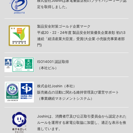
株式会社Joshinは家電量販店初のプライバシーマーク認
定を取得しました。
製品安全対策ゴールド企業マーク
平成20・22・24年度 製品安全対策優良企業表彰 初の3
連続「経済産業大臣賞」受賞(大企業 小売販売事業者部
門)
ISO14001 認証取得
（本社ビル）
株式会社Joshin（本社）
販売拠点の活動に関わる維持管理及び運営サポート
（事業継続マネジメントシステム）
Joshinは、消費者庁及び公正取引委員会から認定された
ルールを運用する家電公取協に加盟し、適正な表示を推
進しています。